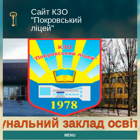
Сайт КЗО
"Покровський
ліцей"
альний заклад освіти 
MENU