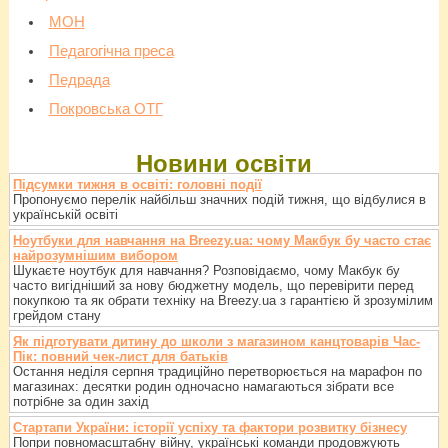
МОН
Педагогічна преса
Педрада
Покровська ОТГ
Новини освіти
Підсумки тижня в освіті: головні події
Пропонуємо перелік найбільш значних подій тижня, що відбулися в
українській освіті
Ноутбуки для навчання на Breezy.ua: чому Макбук бу часто стає
найрозумнішим вибором
Шукаєте ноутбук для навчання? Розповідаємо, чому Макбук бу
часто вигідніший за нову бюджетну модель, що перевірити перед
покупкою та як обрати техніку на Breezy.ua з гарантією й зрозумілим
грейдом стану
Як підготувати дитину до школи з магазином канцтоварів Час-
Пік: повний чек-лист для батьків
Остання неділя серпня традиційно перетворюється на марафон по
магазинах: десятки родин одночасно намагаються зібрати все
потрібне за один захід
Стартапи України: історії успіху та фактори розвитку бізнесу
Попри повномасштабну війну, українські команди продовжують