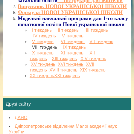
загальної освіти
Інструкція для вчителів
Випускник НОВОЇ УКРАЇНСЬКОЇ ШКОЛИ
Формула НОВОЇ УКРАЇНСЬКОЇ ШКОЛИ
Модельні навчальні програми для 1-го класу
початкової освіти Нової української школи
І тиждень
ІІ тиждень
ІІІ тиждень
ІV тиждень
V тиждень
V тиждень
VІ тиждень
VІІ тиждень
VІІІ тиждень
ІХ тиждень
Х тиждень
ХІ тиждень
ХІІ
тиждень
ХІІІ тиждень
ХІV тиждень
ХV тиждень
ХVІ тиждень
ХVІІ
тиждень
ХVІІІ тиждень
ХІХ тиждень
ХХ тиждень
ХХІ тиждень
Друзі сайту
ДАНО
Дніпропетровське відділення Малої академії наук
України