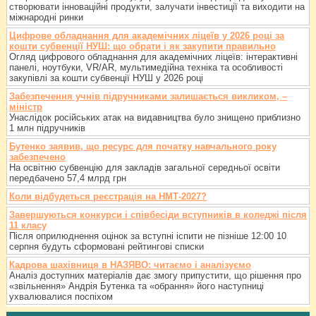
створювати інноваційні продукти, залучати інвестиції та виходити на
міжнародні ринки
Цифрове обладнання для академічних ліцеїв у 2026 році за
кошти субвенції НУШ: що обрати і як закупити правильно
Огляд цифрового обладнання для академічних ліцеїв: інтерактивні
панелі, ноутбуки, VR/AR, мультимедійна техніка та особливості
закупівлі за кошти субвенції НУШ у 2026 році
Забезпечення учнів підручниками залишається викликом, –
міністр
Унаслідок російських атак на видавництва було знищено приблизно
1 млн підручників
Бутенко заявив, що ресурс для початку навчального року
забезпечено
На освітню субвенцію для закладів загальної середньої освіти
передбачено 57,4 млрд грн
Коли відбудеться реєстрація на НМТ-2027?
Завершуються конкурси і співбесіди вступників в коледжі після
11 класу
Після оприлюднення оцінок за вступні іспити не пізніше 12:00 10
серпня будуть сформовані рейтингові списки
Кадрова шахівниця в НАЗЯВО: читаємо і аналізуємо
Аналіз доступних матеріалів дає змогу припустити, що рішення про
«звільнення» Андрія Бутенка та «обрання» його наступниці
ухвалювалися поспіхом