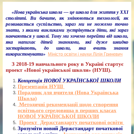
«Нова українська школа — це школа для життя у XXI
столітті. Ви бачите, як змінюються технології, як
розвивається суспільство, зараз ми не можемо точно
знати, з якими викликами зустрінуться діти, які зараз
навчаються у школі. Тому ми хочемо перейти від школи,
яка напихає дітей знаннями, які дуже швидко
застарівають, до школи, яка вчить знання
використовувати»
Міністр освіти і науки Лілія Гриневич
З 2018-19 навчального року в Україні стартує
проект «Нової української школи» (НУШ).
Концепція НОВОЇ УКРАЇНСЬКОЇ ШКОЛИ
Презентація НУШ
Порадник для вчителя (Нова Українська
Школа)
Методичні рекомендації щодо створення
освітнього середовища в перших класах
НОВОЇ УКРАЇНСЬКОЇ ШКОЛИ
Проект Держстандарту початкової освіти
Зрозуміти новий Держстандарт початкової