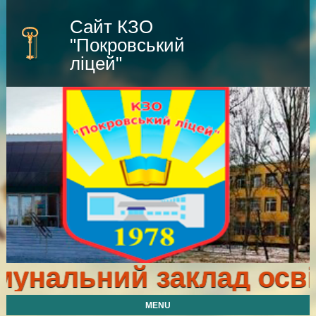
Сайт КЗО
"Покровський
ліцей"
альний заклад освіти 
MENU