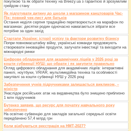
покупкою та як обрати техніку на Breezy.ua з гарантією й зрозумілим
грейдом стану
Як підготувати дитину до школи з магазином канцтоварів Час-
Пік: повний чек-лист для батьків
Остання неділя серпня традиційно перетворюється на марафон по
магазинах: десятки родин одночасно намагаються зібрати все
потрібне за один захід
Стартапи України: історії успіху та фактори розвитку бізнесу
Попри повномасштабну війну, українські команди продовжують
створювати інноваційні продукти, залучати інвестиції та виходити на
міжнародні ринки
Цифрове обладнання для академічних ліцеїв у 2026 році за
кошти субвенції НУШ: що обрати і як закупити правильно
Огляд цифрового обладнання для академічних ліцеїв: інтерактивні
панелі, ноутбуки, VR/AR, мультимедійна техніка та особливості
закупівлі за кошти субвенції НУШ у 2026 році
Забезпечення учнів підручниками залишається викликом, –
міністр
Унаслідок російських атак на видавництва було знищено приблизно
1 млн підручників
Бутенко заявив, що ресурс для початку навчального року
забезпечено
На освітню субвенцію для закладів загальної середньої освіти
передбачено 57,4 млрд грн
Коли відбудеться реєстрація на НМТ-2027?