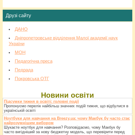
Друзі сайту
ДАНО
Дніпропетровське відділення Малої академії наук
України
МОН
Педагогічна преса
Педрада
Покровська ОТГ
Новини освіти
Підсумки тижня в освіті: головні події
Пропонуємо перелік найбільш значних подій тижня, що відбулися в
українській освіті
Ноутбуки для навчання на Breezy.ua: чому Макбук бу часто стає
найрозумнішим вибором
Шукаєте ноутбук для навчання? Розповідаємо, чому Макбук бу
часто вигідніший за нову бюджетну модель, що перевірити перед