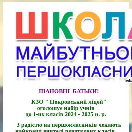
ШАНОВНІ БАТЬКИ!
КЗО " Покровський ліцей"
оголошує набір учнів
до 1-их класів 2024 - 2025 н. р.
З радістю на першокласників чекають
найкращі вчителі початкових класів,