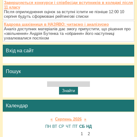
Завершуються конкурси і співбесіди вступників в коледжі після
11 класу
Після оприлюднення оцінок за вступні іспити не пізніше 12:00 10
серпня будуть сформовані рейтингові списки
Кадрова шахівниця в НАЗЯВО: читаємо і аналізуємо
Аналіз доступних матеріалів дає змогу припустити, що рішення про
«звільнення» Андрія Бутенка та «обрання» його наступниці
ухвалювалися поспіхом
Вхід на сайт
Пошук
Календар
«
Серпень 2026
»
ПН
ВТ
СР
ЧТ
ПТ
СБ
НД
1
2