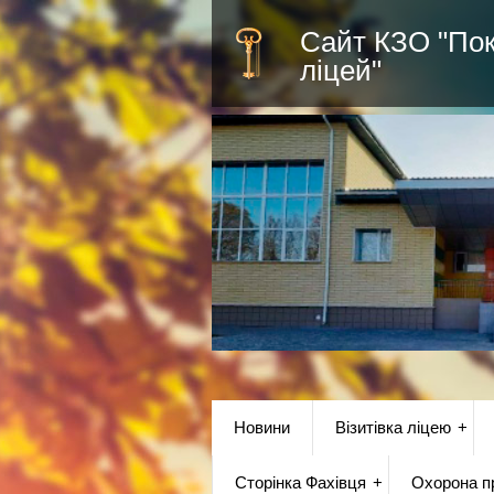
Сайт КЗО "По
ліцей"
Новини
Візитівка ліцею
Сторінка Фахівця
Охорона пр