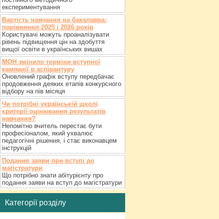
експериментування
Вартість навчання на бакалавра:
порівняння 2025 і 2026 років
Користувачі можуть проаналізувати
рівень підвищення цін на здобуття
вищої освіти в українських вишах
МОН змінило терміни вступної
кампанії в аспірантуру
Оновлений графік вступу передбачає
продовження деяких етапів конкурсного
відбору на пів місяця
Чи потрібні українській школі
критерії оцінювання результатів
навчання?
Непомітно вчитель перестає бути
професіоналом, який ухвалює
педагогічні рішення, і стає виконавцем
інструкцій
Подання заяви при вступі до
магістратури
Що потрібно знати абітурієнту про
подання заяви на вступ до магістратури
Категорії розділу