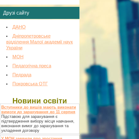
Друзі сайту
ДАНО
Дніпропетровське
відділення Малої академії наук
України
МОН
Педагогічна преса
Педрада
Покровська ОТГ
Новини освіти
Вступники до вишів мають виконати
вимоги до зарахування до 11 серпня
Підставою для зарахування є
підтвердження вибору місця навчання,
виконання вимог до зарахування та
укладення договору
У МОН заявили про зростання