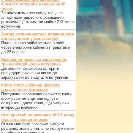
кількості вступників майже на 40
тисяч
За підсумками розподілу місць за
алгоритмом адресного розміщення
рекомендації отримали майже 213 тисяч
вступників
Завтра розпочинається подання заяв
від вступників у магістратуру
Подання заяв здійснюється онлайн
через електронні кабінети і триватиме
до 22 серпня
Виконання вимог до зарахування:
три необхідні кроки вступника
Детальний покроковий алгоритм
процедури виконання вимог до
зарахування до вишу для вступників
Книга літер: шаблони цікавого
дидактичного матеріалу
Поступове наповнення особистої книги
формуватиме в дитини відчуття
авторства і досягнення, підтримуючи
інтерес до навчання
Нові критерії оцінювання: МОН знову
грає в псевдоавтономію
Оцінка має бути прозорим виміром
реальних знань учня, а не інструментом
постійного методичного