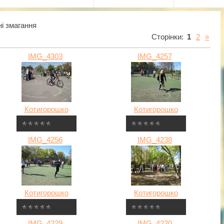
і змагання
Сторінки
:
1
2
»
IMG_4303
IMG_4257
Котигорошко
Котигорошко
IMG_4256
IMG_4238
Котигорошко
Котигорошко
IMG_4229
IMG_4220