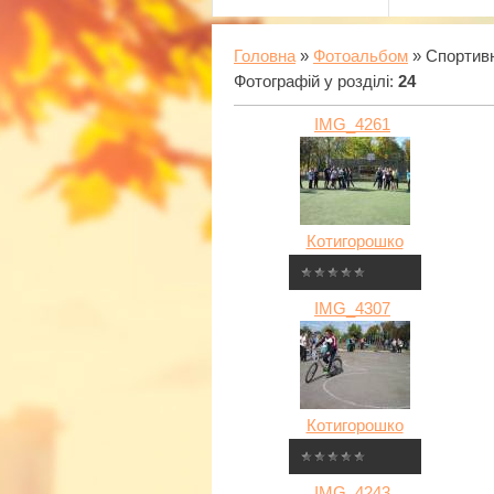
Головна
»
Фотоальбом
» Спортивн
Фотографій у розділі
:
24
IMG_4261
Котигорошко
IMG_4307
Котигорошко
IMG_4243