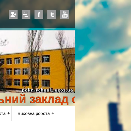
й заклад освіти "Покр
ота
Виховна робота