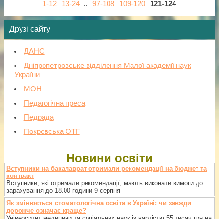
1-12
13-24
...
97-108
109-120
121-124
Друзі сайту
ДАНО
Дніпропетровське відділення Малої академії наук
України
МОН
Педагогічна преса
Педрада
Покровська ОТГ
Новини освіти
Вступники на бакалаврат отримали рекомендації на бюджет та
контракт
Вступники, які отримали рекомендації, мають виконати вимоги до
зарахування до 18.00 години 9 серпня
Як змінюється стоматологічна освіта в Україні: чи завжди
дорожче означає краще?
Університет медицини та соціальних наук із вартістю 55 тисяч грн на