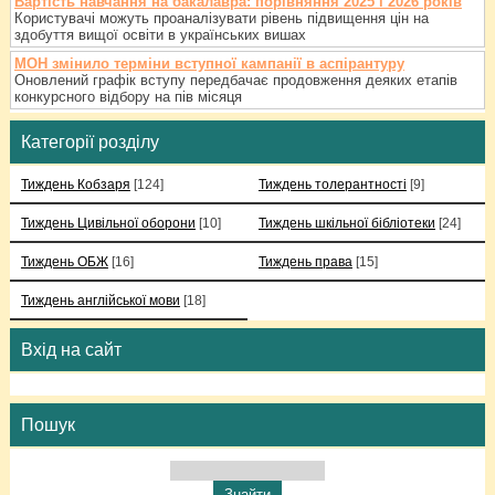
Вартість навчання на бакалавра: порівняння 2025 і 2026 років
Користувачі можуть проаналізувати рівень підвищення цін на
здобуття вищої освіти в українських вишах
МОН змінило терміни вступної кампанії в аспірантуру
Оновлений графік вступу передбачає продовження деяких етапів
конкурсного відбору на пів місяця
Категорії розділу
Тиждень Кобзаря
[124]
Тиждень толерантності
[9]
Тиждень Цивільної оборони
[10]
Тиждень шкільної бібліотеки
[24]
Тиждень ОБЖ
[16]
Тиждень права
[15]
Тиждень англійської мови
[18]
Вхід на сайт
Пошук