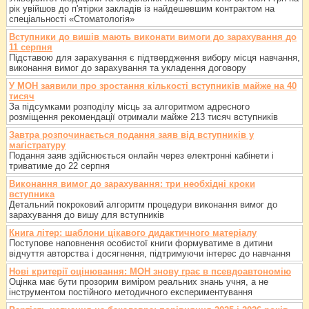
рік увійшов до п'ятірки закладів із найдешевшим контрактом на
спеціальності «Стоматологія»
Вступники до вишів мають виконати вимоги до зарахування до
11 серпня
Підставою для зарахування є підтвердження вибору місця навчання,
виконання вимог до зарахування та укладення договору
У МОН заявили про зростання кількості вступників майже на 40
тисяч
За підсумками розподілу місць за алгоритмом адресного
розміщення рекомендації отримали майже 213 тисяч вступників
Завтра розпочинається подання заяв від вступників у
магістратуру
Подання заяв здійснюється онлайн через електронні кабінети і
триватиме до 22 серпня
Виконання вимог до зарахування: три необхідні кроки
вступника
Детальний покроковий алгоритм процедури виконання вимог до
зарахування до вишу для вступників
Книга літер: шаблони цікавого дидактичного матеріалу
Поступове наповнення особистої книги формуватиме в дитини
відчуття авторства і досягнення, підтримуючи інтерес до навчання
Нові критерії оцінювання: МОН знову грає в псевдоавтономію
Оцінка має бути прозорим виміром реальних знань учня, а не
інструментом постійного методичного експериментування