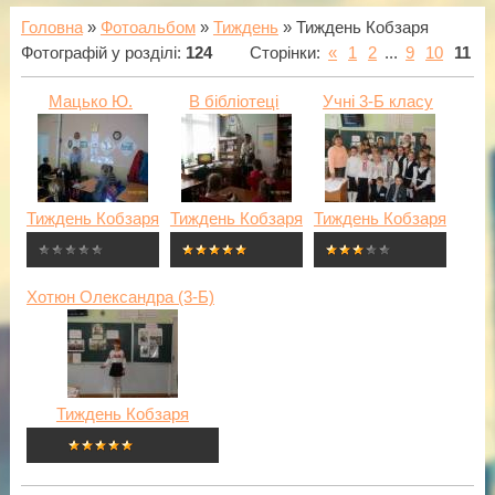
Головна
»
Фотоальбом
»
Тиждень
» Тиждень Кобзаря
Фотографій у розділі
:
124
Сторінки
:
«
1
2
...
9
10
11
Мацько Ю.
В бібліотеці
Учні 3-Б класу
Тиждень Кобзаря
Тиждень Кобзаря
Тиждень Кобзаря
Хотюн Олександра (3-Б)
Тиждень Кобзаря