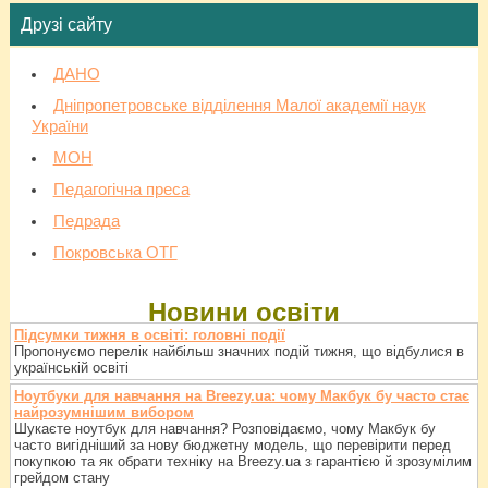
Друзі сайту
ДАНО
Дніпропетровське відділення Малої академії наук
України
МОН
Педагогічна преса
Педрада
Покровська ОТГ
Новини освіти
Підсумки тижня в освіті: головні події
Пропонуємо перелік найбільш значних подій тижня, що відбулися в
українській освіті
Ноутбуки для навчання на Breezy.ua: чому Макбук бу часто стає
найрозумнішим вибором
Шукаєте ноутбук для навчання? Розповідаємо, чому Макбук бу
часто вигідніший за нову бюджетну модель, що перевірити перед
покупкою та як обрати техніку на Breezy.ua з гарантією й зрозумілим
грейдом стану