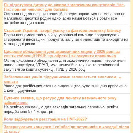
Як підготувати дитину до школи з магазином канцтоварів Час-
Пік: повний чек-лист для батьків
Остання неділя серпня традиційно перетворюється на марафон по
магазинах: десятки родин одночасно намагаються зібрати все
потрібне за один захід
Стартапи України: історії успіху та фактори розвитку бізнесу
Попри повномасштабну війну, українські команди продовжують
створювати інноваційні продукти, залучати інвестиції та виходити на
міжнародні ринки
Цифрове обладнання для академічних ліцеїв у 2026 році за
кошти субвенції НУШ: що обрати і як закупити правильно
Огляд цифрового обладнання для академічних ліцеїв: інтерактивні
панелі, ноутбуки, VR/AR, мультимедійна техніка та особливості
закупівлі за кошти субвенції НУШ у 2026 році
Забезпечення учнів підручниками залишається викликом, –
міністр
Унаслідок російських атак на видавництва було знищено приблизно
1 млн підручників
Бутенко заявив, що ресурс для початку навчального року
забезпечено
На освітню субвенцію для закладів загальної середньої освіти
передбачено 57,4 млрд грн
Коли відбудеться реєстрація на НМТ-2027?
Завершуються конкурси і співбесіди вступників в коледжі після
11 класу