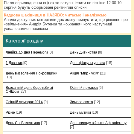
Після оприлюднення оцінок за вступні іспити не пізніше 12:00 10
серпня будуть сформовані рейтингові списки
Кадрова шахівниця в НАЗЯВО: читаємо і аналізуємо
Аналіз доступних матеріалів дає змогу припустити, що рішення про
«звільнення» Андрія Бутенка та «обрання» його наступниці
ухвалювалися поспіхом
Категорії розділу
Лінійка до Дня Перемоги
[0]
День Дитинства
[0]
1 Дзвоник
[0]
День фізкультурника
[15]
День визволення Покровщини
Акція "Мир - усім"
[21]
[18]
Всесвітній день боротьби зі
Осінній ярмарок
[6]
СНІДом
[27]
Осінній ярмарок 2014
[0]
Зимове свято
[12]
Різне
[19]
День музики
[10]
День Св. Валентина
[17]
День виводу військ з Афганістану
[7]