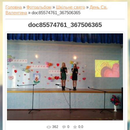
Головна
»
Фотоальбом
»
Шкільне свято
»
День Св.
Валентина
» doc85574761_367506365
doc85574761_367506365
362
0
0.0
У реальному розмірі
1600x1200
/ 206.2Kb