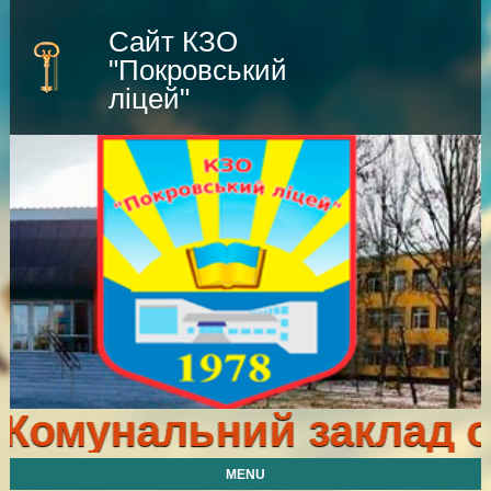
Сайт КЗО
"Покровський
ліцей"
омунальний заклад ос
MENU