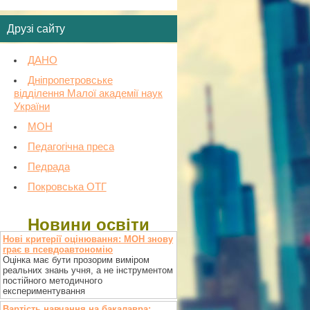
Друзі сайту
ДАНО
Дніпропетровське
відділення Малої академії наук
України
МОН
Педагогічна преса
Педрада
Покровська ОТГ
Новини освіти
Нові критерії оцінювання: МОН знову
грає в псевдоавтономію
Оцінка має бути прозорим виміром
реальних знань учня, а не інструментом
постійного методичного
експериментування
Вартість навчання на бакалавра: