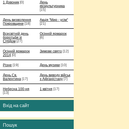
1 Дзвоник
[0]
День
фізкультурника
[15]
День визволення
Акція "Мир - усім"
Покровщини
[18]
[21]
Всесвітній день
Осінній ярмарок
боротьби зі
[6]
СНІДом
[27]
Осінній ярмарок
Зимове свято
[12]
2014
[0]
Різне
[19]
День музики
[10]
День Св.
День виводу військ
Валентина
[17]
з Афганістану
[7]
Небесна 100-ня
1 квітня
[17]
[13]
Вхід на сайт
Пошук