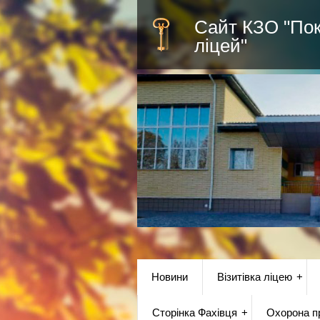
Сайт КЗО "По
ліцей"
Новини
Візитівка ліцею
Сторінка Фахівця
Охорона пр