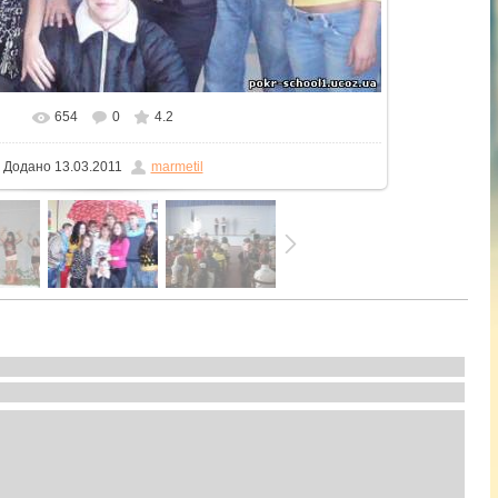
654
0
4.2
У реальному розмірі
604x453
/ 113.2Kb
Додано
13.03.2011
marmetil