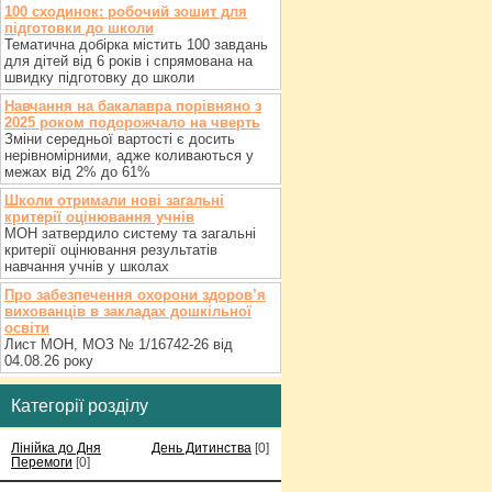
100 сходинок: робочий зошит для
підготовки до школи
Тематична добірка містить 100 завдань
для дітей від 6 років і спрямована на
швидку підготовку до школи
Навчання на бакалавра порівняно з
2025 роком подорожчало на чверть
Зміни середньої вартості є досить
нерівномірними, адже коливаються у
межах від 2% до 61%
Школи отримали нові загальні
критерії оцінювання учнів
МОН затвердило систему та загальні
критерії оцінювання результатів
навчання учнів у школах
Про забезпечення охорони здоров’я
вихованців в закладах дошкільної
освіти
Лист МОН, МОЗ № 1/16742-26 від
04.08.26 року
Категорії розділу
Лінійка до Дня
День Дитинства
[0]
Перемоги
[0]