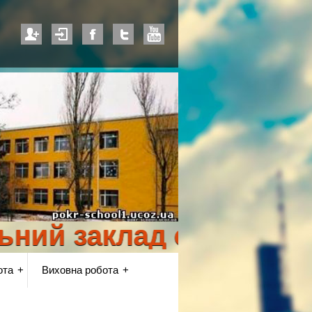
 заклад освіти "Покр
ота
Виховна робота