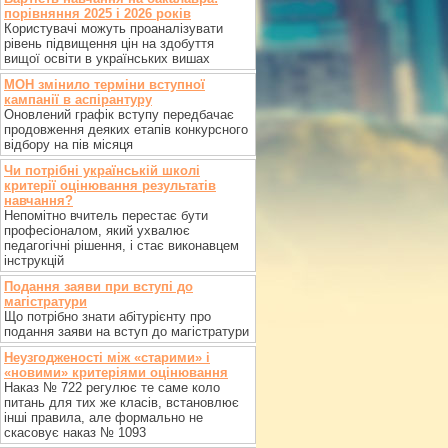
порівняння 2025 і 2026 років
Користувачі можуть проаналізувати
рівень підвищення цін на здобуття
вищої освіти в українських вишах
МОН змінило терміни вступної
кампанії в аспірантуру
Оновлений графік вступу передбачає
продовження деяких етапів конкурсного
відбору на пів місяця
Чи потрібні українській школі
критерії оцінювання результатів
навчання?
Непомітно вчитель перестає бути
професіоналом, який ухвалює
педагогічні рішення, і стає виконавцем
інструкцій
Подання заяви при вступі до
магістратури
Що потрібно знати абітурієнту про
подання заяви на вступ до магістратури
Неузгодженості між «старими» і
«новими» критеріями оцінювання
Наказ № 722 регулює те саме коло
питань для тих же класів, встановлює
інші правила, але формально не
скасовує наказ № 1093