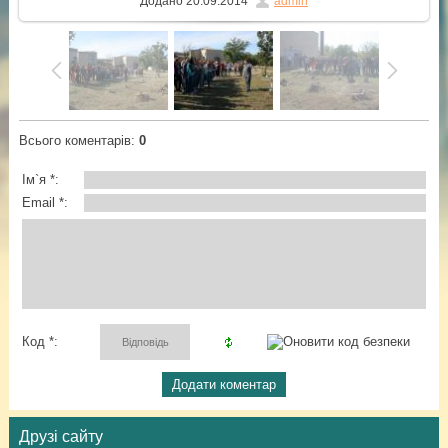
Додано
20.09.2014
admin
Всього коментарів
:
0
Ім`я *:
Email *:
Код *:
Друзі сайту