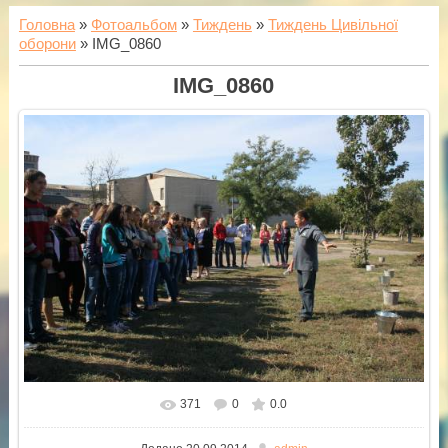
Головна
»
Фотоальбом
»
Тиждень
»
Тиждень Цивільної
оборони
» IMG_0860
IMG_0860
371
0
0.0
У реальному розмірі
1600x1066
/ 423.7Kb