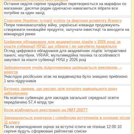
Остання неділя серпня традиційно перетворюється на марафон по
магазинах: десятки родин одночасно намагаються зібрати все
потрібне за один захід
Стартапи України: історії успіху та фактори розвитку бізнесу
Попри повномасштабну війну, українські команди продовжують
створювати інноваційні продукти, залучати інвестиції та виходити на
міжнародні ринки
Цифрове обладнання для академічних ліцеїв у 2026 році за
кошти субвенції НУШ: що обрати і як закупити правильно
Огляд цифрового обладнання для академічних ліцеїв: інтерактивні
панелі, ноутбуки, VR/AR, мультимедійна техніка та особливості
закупівлі за кошти субвенції НУШ у 2026 році
Забезпечення учнів підручниками залишається викликом, –
міністр
Унаслідок російських атак на видавництва було знищено приблизно
1 млн підручників
Бутенко заявив, що ресурс для початку навчального року
забезпечено
На освітню субвенцію для закладів загальної середньої освіти
передбачено 57,4 млрд грн
Коли відбудеться реєстрація на НМТ-2027?
Завершуються конкурси і співбесіди вступників в коледжі після
11 класу
Після оприлюднення оцінок за вступні іспити не пізніше 12:00 10
серпня будуть сформовані рейтингові списки