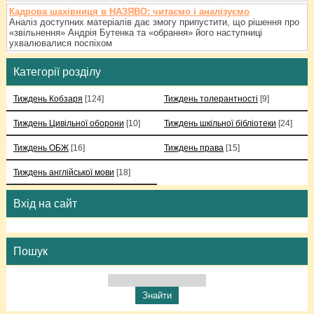
Кадрова шахівниця в НАЗЯВО: читаємо і аналізуємо
Аналіз доступних матеріалів дає змогу припустити, що рішення про
«звільнення» Андрія Бутенка та «обрання» його наступниці
ухвалювалися поспіхом
Категорії розділу
Тиждень Кобзаря
[124]
Тиждень толерантності
[9]
Тиждень Цивільної оборони
[10]
Тиждень шкільної бібліотеки
[24]
Тиждень ОБЖ
[16]
Тиждень права
[15]
Тиждень англійської мови
[18]
Вхід на сайт
Пошук