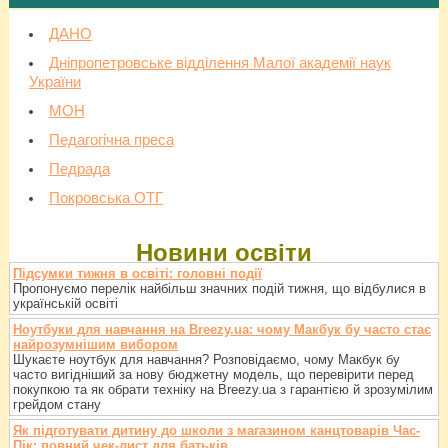
ДАНО
Дніпропетровське відділення Малої академії наук
України
МОН
Педагогічна преса
Педрада
Покровська ОТГ
Новини освіти
Підсумки тижня в освіті: головні події
Пропонуємо перелік найбільш значних подій тижня, що відбулися в
українській освіті
Ноутбуки для навчання на Breezy.ua: чому Макбук бу часто стає
найрозумнішим вибором
Шукаєте ноутбук для навчання? Розповідаємо, чому Макбук бу
часто вигідніший за нову бюджетну модель, що перевірити перед
покупкою та як обрати техніку на Breezy.ua з гарантією й зрозумілим
грейдом стану
Як підготувати дитину до школи з магазином канцтоварів Час-
Пік: повний чек-лист для батьків