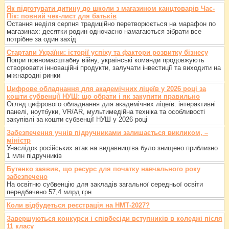
Як підготувати дитину до школи з магазином канцтоварів Час-
Пік: повний чек-лист для батьків
Остання неділя серпня традиційно перетворюється на марафон по
магазинах: десятки родин одночасно намагаються зібрати все
потрібне за один захід
Стартапи України: історії успіху та фактори розвитку бізнесу
Попри повномасштабну війну, українські команди продовжують
створювати інноваційні продукти, залучати інвестиції та виходити на
міжнародні ринки
Цифрове обладнання для академічних ліцеїв у 2026 році за
кошти субвенції НУШ: що обрати і як закупити правильно
Огляд цифрового обладнання для академічних ліцеїв: інтерактивні
панелі, ноутбуки, VR/AR, мультимедійна техніка та особливості
закупівлі за кошти субвенції НУШ у 2026 році
Забезпечення учнів підручниками залишається викликом, –
міністр
Унаслідок російських атак на видавництва було знищено приблизно
1 млн підручників
Бутенко заявив, що ресурс для початку навчального року
забезпечено
На освітню субвенцію для закладів загальної середньої освіти
передбачено 57,4 млрд грн
Коли відбудеться реєстрація на НМТ-2027?
Завершуються конкурси і співбесіди вступників в коледжі після
11 класу