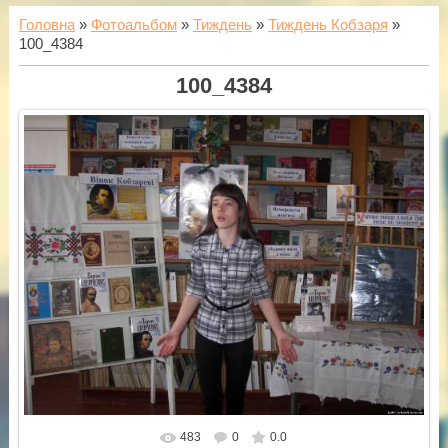
Головна
»
Фотоальбом
»
Тиждень
»
Тиждень Кобзаря
»
100_4384
100_4384
483
0
0.0
У реальному розмірі
1600x1200
/ 336.5Kb