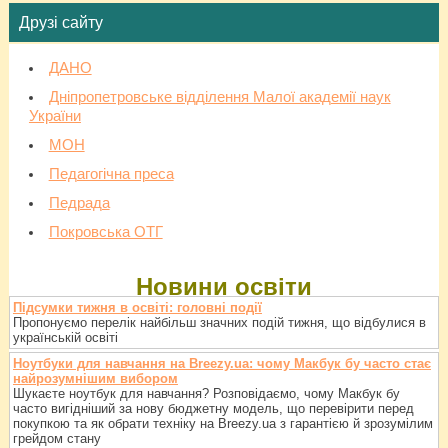
Друзі сайту
ДАНО
Дніпропетровське відділення Малої академії наук
України
МОН
Педагогічна преса
Педрада
Покровська ОТГ
Новини освіти
Підсумки тижня в освіті: головні події
Пропонуємо перелік найбільш значних подій тижня, що відбулися в
українській освіті
Ноутбуки для навчання на Breezy.ua: чому Макбук бу часто стає
найрозумнішим вибором
Шукаєте ноутбук для навчання? Розповідаємо, чому Макбук бу
часто вигідніший за нову бюджетну модель, що перевірити перед
покупкою та як обрати техніку на Breezy.ua з гарантією й зрозумілим
грейдом стану