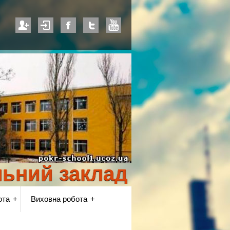
й заклад освіти "Покр
ота
Виховна робота