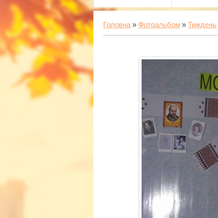
Головна
»
Фотоальбом
»
Тиждень