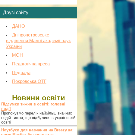
Друзі сайту
ДАНО
Дніпропетровське
відділення Малої академії наук
України
МОН
Педагогічна преса
Педрада
Покровська ОТГ
Новини освіти
Підсумки тижня в освіті: головні
події
Пропонуємо перелік найбільш значних
подій тижня, що відбулися в українській
освіті
Ноутбуки для навчання на Breezy.ua:
чому Макбук бу часто стає