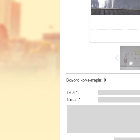
У
Всього коментарів
:
0
Ім`я *:
Email *: