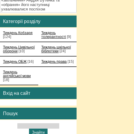
«звільнення» Андрія Бутенка та
«обрання» його наступниці
ухвалювалися поспіхом
Категорії розділу
Тиждень Кобзаря
Тиждень
[124]
толерантності
[9]
Тиждень Цивільної
Тиждень шкільної
оборони
[10]
бібліотеки
[24]
Тиждень ОБЖ
[16]
Тиждень права
[15]
Тиждень
англійської мови
[18]
Вхід на сайт
Пошук