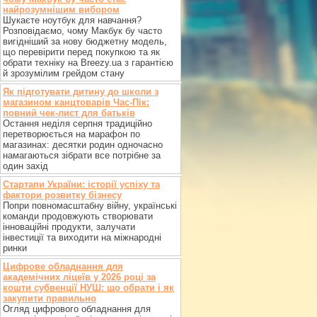
найрозумнішим вибором
Шукаєте ноутбук для навчання?
Розповідаємо, чому Макбук бу часто
вигідніший за нову бюджетну модель,
що перевірити перед покупкою та як
обрати техніку на Breezy.ua з гарантією
й зрозумілим грейдом стану
Як підготувати дитину до школи з
магазином канцтоварів Час-Пік:
повний чек-лист для батьків
Остання неділя серпня традиційно
перетворюється на марафон по
магазинах: десятки родин одночасно
намагаються зібрати все потрібне за
один захід
Стартапи України: історії успіху та
фактори розвитку бізнесу
Попри повномасштабну війну, українські
команди продовжують створювати
інноваційні продукти, залучати
інвестиції та виходити на міжнародні
ринки
Цифрове обладнання для
академічних ліцеїв у 2026 році за
кошти субвенції НУШ: що обрати і як
закупити правильно
Огляд цифрового обладнання для