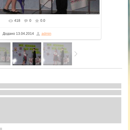
418
0
0.0
 реальному розмірі
1600x1200
/ 264.4Kb
Додано
13.04.2014
admin