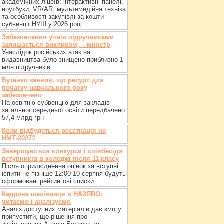
академічних ліцеїв: інтерактивні панелі,
ноутбуки, VR/AR, мультимедійна техніка
та особливості закупівлі за кошти
субвенції НУШ у 2026 році
Забезпечення учнів підручниками
залишається викликом, – міністр
Унаслідок російських атак на
видавництва було знищено приблизно 1
млн підручників
Бутенко заявив, що ресурс для
початку навчального року
забезпечено
На освітню субвенцію для закладів
загальної середньої освіти передбачено
57,4 млрд грн
Коли відбудеться реєстрація на
НМТ-2027?
Завершуються конкурси і співбесіди
вступників в коледжі після 11 класу
Після оприлюднення оцінок за вступні
іспити не пізніше 12:00 10 серпня будуть
сформовані рейтингові списки
Кадрова шахівниця в НАЗЯВО:
читаємо і аналізуємо
Аналіз доступних матеріалів дає змогу
припустити, що рішення про