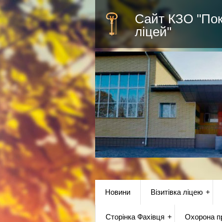
Сайт КЗО "По
ліцей"
Новини
Візитівка ліцею
Сторінка Фахівця
Охорона пр