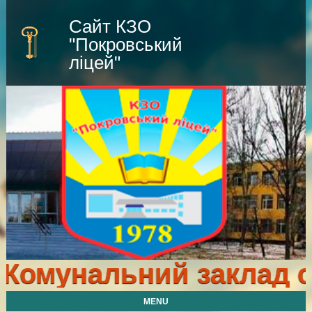
Сайт КЗО
"Покровський
ліцей"
омунальний заклад ос
MENU