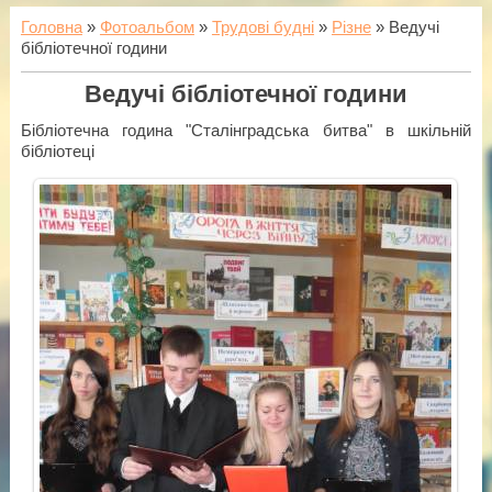
Головна
»
Фотоальбом
»
Трудові будні
»
Різне
» Ведучі
бібліотечної години
Ведучі бібліотечної години
Бібліотечна година "Сталінградська битва" в шкільній
бібліотеці