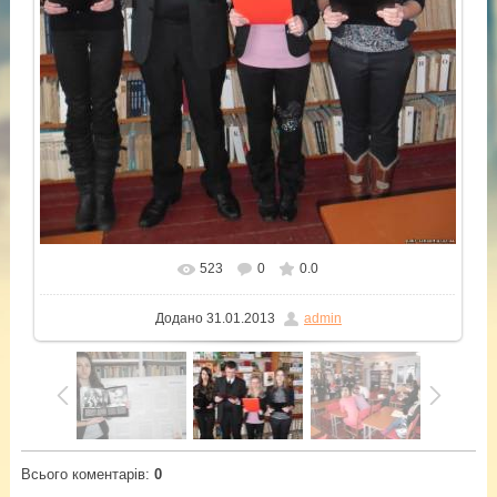
523
0
0.0
У реальному розмірі
1200x1600
/ 197.5Kb
Додано
31.01.2013
admin
Всього коментарів
:
0