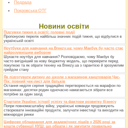
Педрада
Покровська ОТГ
Новини освіти
Підсумки тижня в освіті: головні події
Пропонуємо перелік найбільш значних подій тижня, що відбулися в
українській освіті
Ноутбуки для навчання на Breezy.ua: чому Макбук бу часто стає
найрозумнішим вибором
Шукаєте ноутбук для навчання? Розповідаємо, чому Макбук бу
часто вигідніший за нову бюджетну модель, що перевірити перед
покупкою та як обрати техніку на Breezy.ua з гарантією й зрозумілим
грейдом стану
Як підготувати дитину до школи з магазином канцтоварів Час-
Пік: повний чек-лист для батьків
Остання неділя серпня традиційно перетворюється на марафон по
магазинах: десятки родин одночасно намагаються зібрати все
потрібне за один захід
Стартапи України: історії успіху та фактори розвитку бізнесу
Попри повномасштабну війну, українські команди продовжують
створювати інноваційні продукти, залучати інвестиції та виходити на
міжнародні ринки
Цифрове обладнання для академічних ліцеїв у 2026 році за
кошти субвенції НУШ: що обрати і як закупити правильно