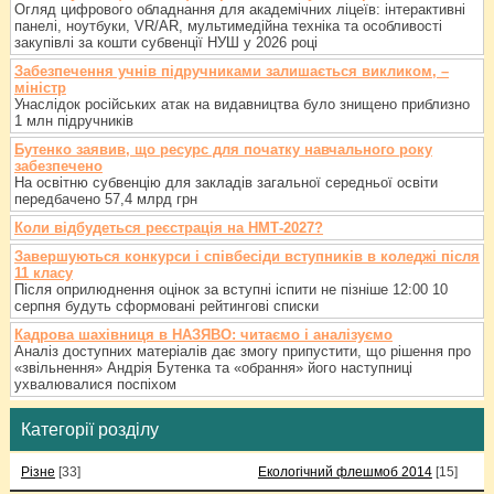
Огляд цифрового обладнання для академічних ліцеїв: інтерактивні
панелі, ноутбуки, VR/AR, мультимедійна техніка та особливості
закупівлі за кошти субвенції НУШ у 2026 році
Забезпечення учнів підручниками залишається викликом, –
міністр
Унаслідок російських атак на видавництва було знищено приблизно
1 млн підручників
Бутенко заявив, що ресурс для початку навчального року
забезпечено
На освітню субвенцію для закладів загальної середньої освіти
передбачено 57,4 млрд грн
Коли відбудеться реєстрація на НМТ-2027?
Завершуються конкурси і співбесіди вступників в коледжі після
11 класу
Після оприлюднення оцінок за вступні іспити не пізніше 12:00 10
серпня будуть сформовані рейтингові списки
Кадрова шахівниця в НАЗЯВО: читаємо і аналізуємо
Аналіз доступних матеріалів дає змогу припустити, що рішення про
«звільнення» Андрія Бутенка та «обрання» його наступниці
ухвалювалися поспіхом
Категорії розділу
Різне
[33]
Екологічний флешмоб 2014
[15]