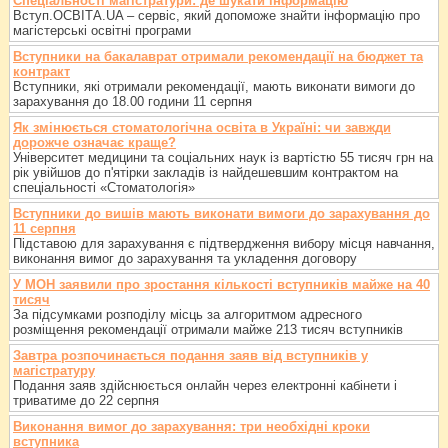
Спеціальності магістратури: де шукати інформацію
Вступ.ОСВІТА.UA – сервіс, який допоможе знайти інформацію про
магістерські освітні програми
Вступники на бакалаврат отримали рекомендації на бюджет та
контракт
Вступники, які отримали рекомендації, мають виконати вимоги до
зарахування до 18.00 години 11 серпня
Як змінюється стоматологічна освіта в Україні: чи завжди
дорожче означає краще?
Університет медицини та соціальних наук із вартістю 55 тисяч грн на
рік увійшов до п'ятірки закладів із найдешевшим контрактом на
спеціальності «Стоматологія»
Вступники до вишів мають виконати вимоги до зарахування до
11 серпня
Підставою для зарахування є підтвердження вибору місця навчання,
виконання вимог до зарахування та укладення договору
У МОН заявили про зростання кількості вступників майже на 40
тисяч
За підсумками розподілу місць за алгоритмом адресного
розміщення рекомендації отримали майже 213 тисяч вступників
Завтра розпочинається подання заяв від вступників у
магістратуру
Подання заяв здійснюється онлайн через електронні кабінети і
триватиме до 22 серпня
Виконання вимог до зарахування: три необхідні кроки
вступника