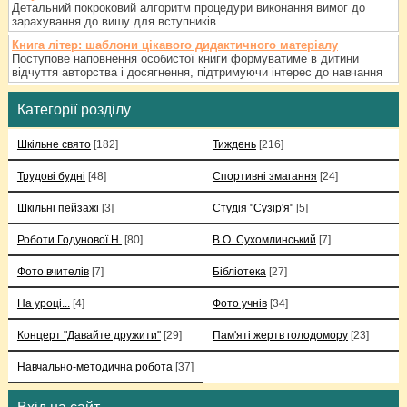
Детальний покроковий алгоритм процедури виконання вимог до
зарахування до вишу для вступників
Книга літер: шаблони цікавого дидактичного матеріалу
Поступове наповнення особистої книги формуватиме в дитини
відчуття авторства і досягнення, підтримуючи інтерес до навчання
Категорії розділу
Шкільне свято
[182]
Тиждень
[216]
Трудові будні
[48]
Спортивні змагання
[24]
Шкільні пейзажі
[3]
Студія "Сузір'я"
[5]
Роботи Годунової Н.
[80]
В.О. Сухомлинський
[7]
Фото вчителів
[7]
Бібліотека
[27]
На уроці...
[4]
Фото учнів
[34]
Концерт "Давайте дружити"
[29]
Пам'яті жертв голодомору
[23]
Навчально-методична робота
[37]