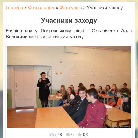
Головна
»
Фотоальбом
»
Фото учнів
» Учасники заходу
Учасники заходу
Fashion day у Покровському ліцеї - Оксаніченко Алла
Володимирівна з учасниками заходу
598
0
0.0
У реальному розмірі
1024x681
/ 82.5Kb