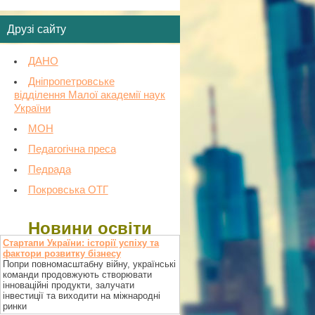
Друзі сайту
ДАНО
Дніпропетровське
відділення Малої академії наук
України
МОН
Педагогічна преса
Педрада
Покровська ОТГ
Новини освіти
Стартапи України: історії успіху та
фактори розвитку бізнесу
Попри повномасштабну війну, українські
команди продовжують створювати
інноваційні продукти, залучати
інвестиції та виходити на міжнародні
ринки