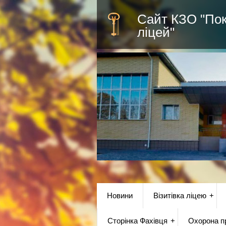
Сайт КЗО "По
ліцей"
Новини
Візитівка ліцею
Сторінка Фахівця
Охорона пр