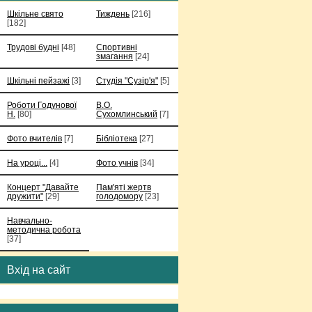
Шкільне свято
Тиждень
[216]
[182]
Трудові будні
[48]
Спортивні
змагання
[24]
Шкільні пейзажі
[3]
Студія "Сузір'я"
[5]
Роботи Годунової
В.О.
Н.
[80]
Сухомлинський
[7]
Фото вчителів
[7]
Бібліотека
[27]
На уроці...
[4]
Фото учнів
[34]
Концерт "Давайте
Пам'яті жертв
дружити"
[29]
голодомору
[23]
Навчально-
методична робота
[37]
Вхід на сайт