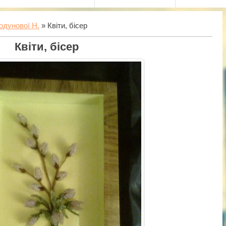
одунової Н.
» Квіти, бісер
Квіти, бісер