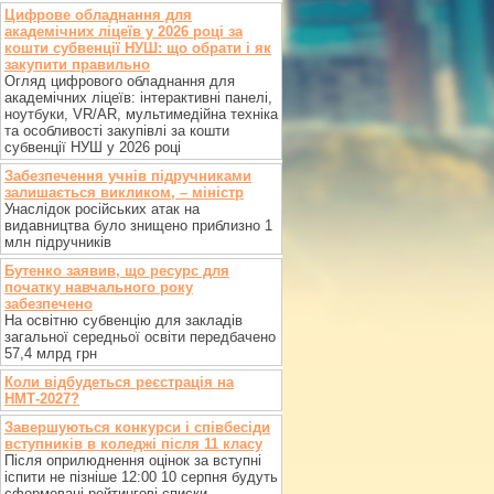
Цифрове обладнання для
академічних ліцеїв у 2026 році за
кошти субвенції НУШ: що обрати і як
закупити правильно
Огляд цифрового обладнання для
академічних ліцеїв: інтерактивні панелі,
ноутбуки, VR/AR, мультимедійна техніка
та особливості закупівлі за кошти
субвенції НУШ у 2026 році
Забезпечення учнів підручниками
залишається викликом, – міністр
Унаслідок російських атак на
видавництва було знищено приблизно 1
млн підручників
Бутенко заявив, що ресурс для
початку навчального року
забезпечено
На освітню субвенцію для закладів
загальної середньої освіти передбачено
57,4 млрд грн
Коли відбудеться реєстрація на
НМТ-2027?
Завершуються конкурси і співбесіди
вступників в коледжі після 11 класу
Після оприлюднення оцінок за вступні
іспити не пізніше 12:00 10 серпня будуть
сформовані рейтингові списки