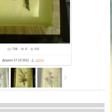
728
0
0.0
 реальному розмірі
1200x1600
/ 270.3Kb
Додано
27.10.2011
admin