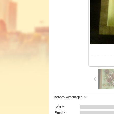
У
Всього коментарів
:
0
Ім`я *:
Email *: