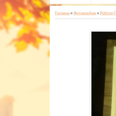
Головна
»
Фотоальбом
»
Роботи Г