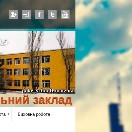
й заклад освіти "Покр
ота
Виховна робота