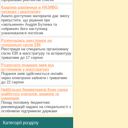
Кадрова шахівниця в НАЗЯВО:
читаємо і аналізуємо
Аналіз доступних матеріалів дає змогу
припустити, що рішення про
«звільнення» Андрія Бутенка та
«обрання» його наступниці
ухвалювалися поспіхом
Розпочалась реєстрація на
спеціальну сесію ЄВІ
Реєстрація на спеціально організовану
сесію ЄВІ в магістратуру та аспірантуру
триватиме до 17 серпня
Розпочато подання заяв від
вступників у магістратуру
Подання заяв здійснюється онлайн
через електронні кабінети і триватиме
до 22 серпня
Найбільше бюджетників буде серед
майбутніх учителів, медиків та
інженерів
Понад половину бюджетних
рекомендацій надано на спеціальності з
особливою підтримкою держави
Категорії розділу