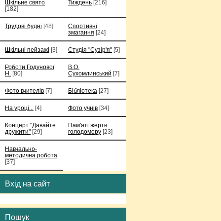
Шкільне свято
Тиждень
[216]
[182]
Трудові будні
[48]
Спортивні
змагання
[24]
Шкільні пейзажі
[3]
Студія "Сузір'я"
[5]
Роботи Годунової
В.О.
Н.
[80]
Сухомлинський
[7]
Фото вчителів
[7]
Бібліотека
[27]
На уроці...
[4]
Фото учнів
[34]
Концерт "Давайте
Пам'яті жертв
дружити"
[29]
голодомору
[23]
Навчально-
методична робота
[37]
Вхід на сайт
Пошук