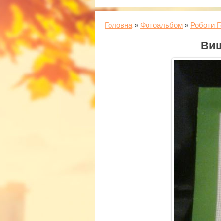
Головна
»
Фотоальбом
»
Роботи Г
Виш