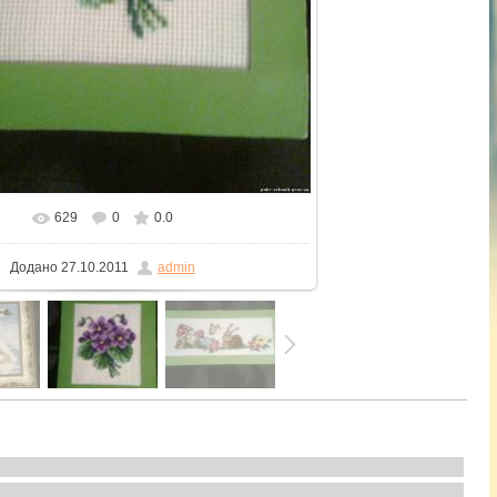
629
0
0.0
 реальному розмірі
1200x1600
/ 290.8Kb
Додано
27.10.2011
admin