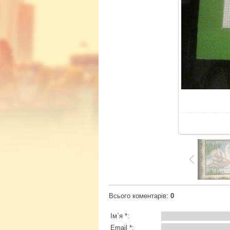
У
Всього коментарів
:
0
Ім`я *:
Email *: