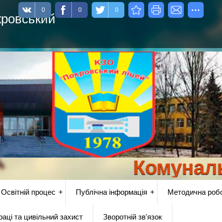
0
0
0
кровський
Комунальний
Освітній процес
Публічна інформація
Методична роб
аці та цивільний захист
Зворотній зв'язок