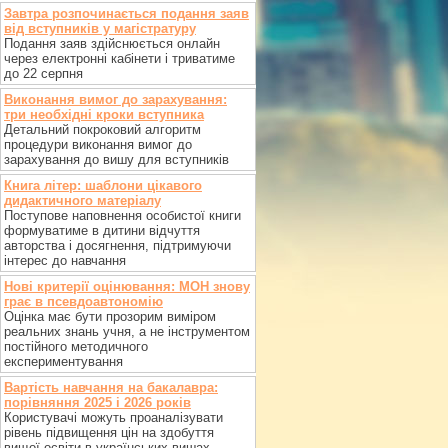
Завтра розпочинається подання заяв
від вступників у магістратуру
Подання заяв здійснюється онлайн
через електронні кабінети і триватиме
до 22 серпня
Виконання вимог до зарахування:
три необхідні кроки вступника
Детальний покроковий алгоритм
процедури виконання вимог до
зарахування до вишу для вступників
Книга літер: шаблони цікавого
дидактичного матеріалу
Поступове наповнення особистої книги
формуватиме в дитини відчуття
авторства і досягнення, підтримуючи
інтерес до навчання
Нові критерії оцінювання: МОН знову
грає в псевдоавтономію
Оцінка має бути прозорим виміром
реальних знань учня, а не інструментом
постійного методичного
експериментування
Вартість навчання на бакалавра:
порівняння 2025 і 2026 років
Користувачі можуть проаналізувати
рівень підвищення цін на здобуття
вищої освіти в українських вишах