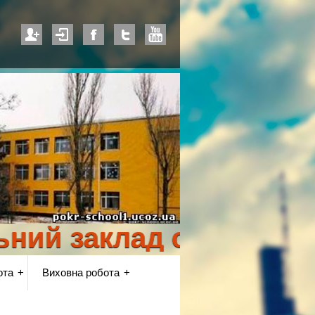
 заклад освіти "Покро
ота
Виховна робота