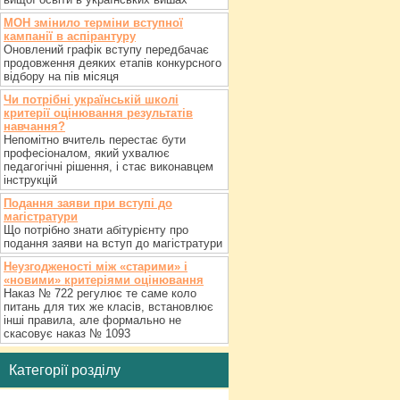
МОН змінило терміни вступної
кампанії в аспірантуру
Оновлений графік вступу передбачає
продовження деяких етапів конкурсного
відбору на пів місяця
Чи потрібні українській школі
критерії оцінювання результатів
навчання?
Непомітно вчитель перестає бути
професіоналом, який ухвалює
педагогічні рішення, і стає виконавцем
інструкцій
Подання заяви при вступі до
магістратури
Що потрібно знати абітурієнту про
подання заяви на вступ до магістратури
Неузгодженості між «старими» і
«новими» критеріями оцінювання
Наказ № 722 регулює те саме коло
питань для тих же класів, встановлює
інші правила, але формально не
скасовує наказ № 1093
Категорії розділу