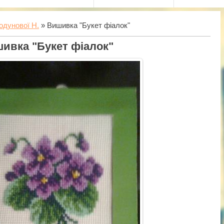
одунової Н.
» Вишивка "Букет фіалок"
ивка "Букет фіалок"