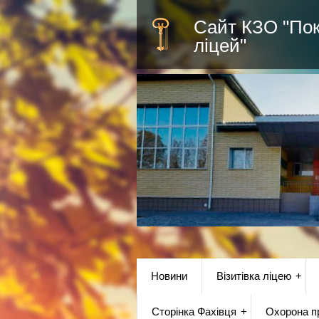
Сайт КЗО "По
ліцей"
Новини
Візитівка ліцею
Сторінка Фахівця
Охорона пр