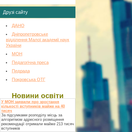
Друзі сайту
ДАНО
Дніпропетровське
відділення Малої академії наук
України
МОН
Педагогічна преса
Педрада
Покровська ОТГ
Новини освіти
У МОН заявили про зростання
кількості вступників майже на 40
тисяч
За підсумками розподілу місць за
алгоритмом адресного розміщення
рекомендації отримали майже 213 тисяч
вступників