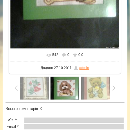
542
0
0.0
У реальному розмірі
1200x1600
/ 282.3Kb
Додано
27.10.2011
admin
Всього коментарів
:
0
Ім`я *:
Email *: