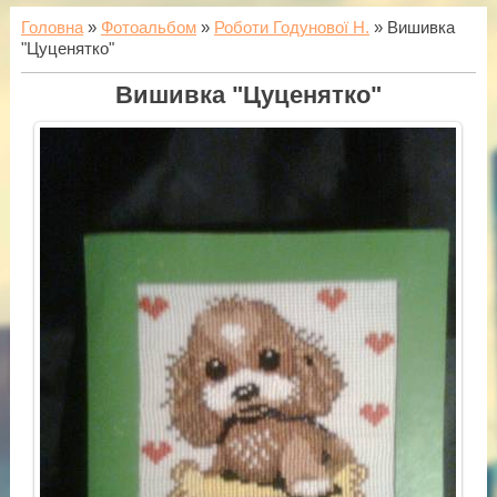
Головна
»
Фотоальбом
»
Роботи Годунової Н.
» Вишивка
"Цуценятко"
Вишивка "Цуценятко"