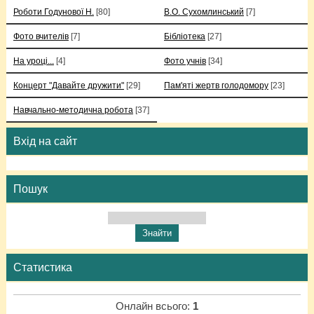
Роботи Годунової Н.
[80]
В.О. Сухомлинський
[7]
Фото вчителів
[7]
Бібліотека
[27]
На уроці...
[4]
Фото учнів
[34]
Концерт "Давайте дружити"
[29]
Пам'яті жертв голодомору
[23]
Навчально-методична робота
[37]
Вхід на сайт
Пошук
Статистика
Онлайн всього:
1