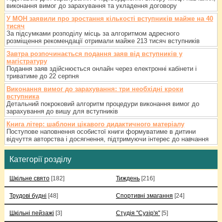
виконання вимог до зарахування та укладення договору
У МОН заявили про зростання кількості вступників майже на 40
тисяч
За підсумками розподілу місць за алгоритмом адресного
розміщення рекомендації отримали майже 213 тисяч вступників
Завтра розпочинається подання заяв від вступників у
магістратуру
Подання заяв здійснюється онлайн через електронні кабінети і
триватиме до 22 серпня
Виконання вимог до зарахування: три необхідні кроки
вступника
Детальний покроковий алгоритм процедури виконання вимог до
зарахування до вишу для вступників
Книга літер: шаблони цікавого дидактичного матеріалу
Поступове наповнення особистої книги формуватиме в дитини
відчуття авторства і досягнення, підтримуючи інтерес до навчання
Категорії розділу
Шкільне свято
[182]
Тиждень
[216]
Трудові будні
[48]
Спортивні змагання
[24]
Шкільні пейзажі
[3]
Студія "Сузір'я"
[5]