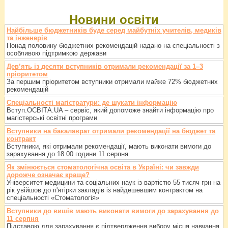
Новини освіти
Найбільше бюджетників буде серед майбутніх учителів, медиків
та інженерів
Понад половину бюджетних рекомендацій надано на спеціальності з
особливою підтримкою держави
Дев’ять із десяти вступників отримали рекомендації за 1–3
пріоритетом
За першим пріоритетом вступники отримали майже 72% бюджетних
рекомендацій
Спеціальності магістратури: де шукати інформацію
Вступ.ОСВІТА.UA – сервіс, який допоможе знайти інформацію про
магістерські освітні програми
Вступники на бакалаврат отримали рекомендації на бюджет та
контракт
Вступники, які отримали рекомендації, мають виконати вимоги до
зарахування до 18.00 години 11 серпня
Як змінюється стоматологічна освіта в Україні: чи завжди
дорожче означає краще?
Університет медицини та соціальних наук із вартістю 55 тисяч грн на
рік увійшов до п'ятірки закладів із найдешевшим контрактом на
спеціальності «Стоматологія»
Вступники до вишів мають виконати вимоги до зарахування до
11 серпня
Підставою для зарахування є підтвердження вибору місця навчання,